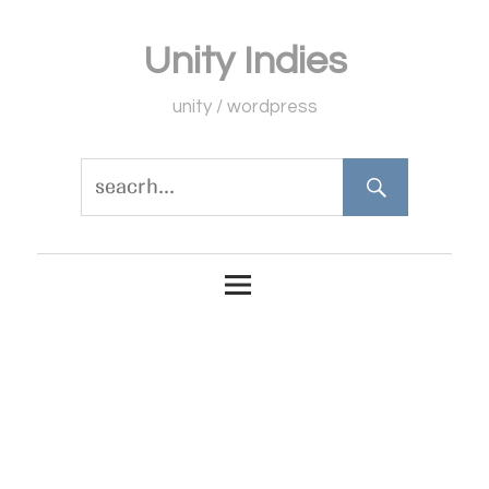
コ
Unity Indies
ン
テ
unity / wordpress
ン
ツ
へ
ス
キ
ッ
プ