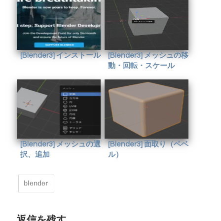
[Blender3] インストール
[Blender3] メッシュの移
動・回転・スケール
[Blender3] メッシュの選
[Blender3] 面取り（ベベ
択、追加
ル）
blender
返信を残す