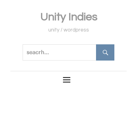
コ
Unity Indies
ン
テ
unity / wordpress
ン
ツ
へ
ス
キ
ッ
プ