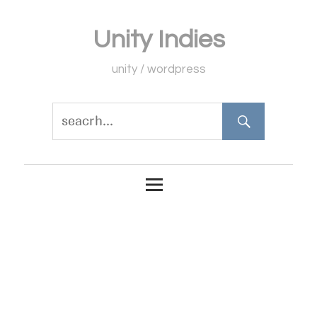
コ
Unity Indies
ン
テ
unity / wordpress
ン
ツ
へ
ス
キ
ッ
プ