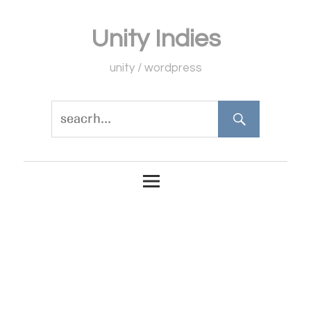
コ
Unity Indies
ン
テ
unity / wordpress
ン
ツ
へ
ス
キ
ッ
プ