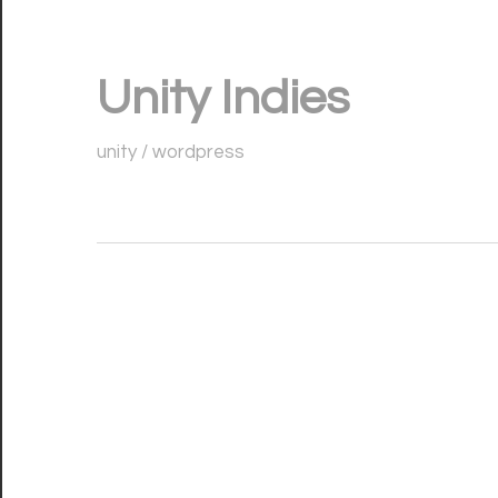
コ
ン
Unity Indies
テ
ン
unity / wordpress
ツ
へ
ス
キ
ッ
プ