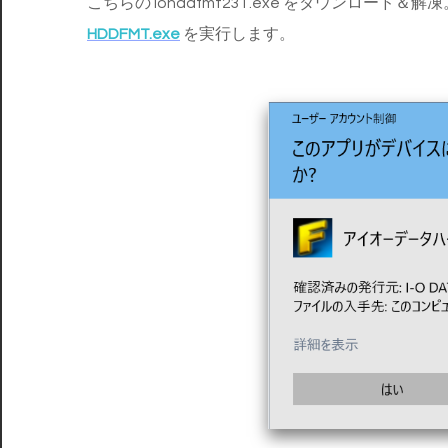
こちらの iohddfmt231.exe をダウンロード＆解凍
HDDFMT.exe
を実行します。