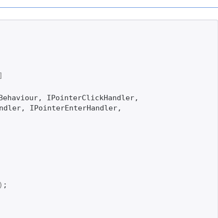
]
Behaviour, IPointerClickHandler, 
ndler, IPointerEnterHandler, 
)
;