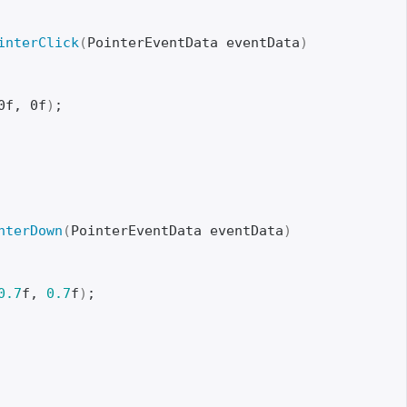
interClick
(
PointerEventData eventData
)
0f, 0f
)
;
nterDown
(
PointerEventData eventData
)
0.7
f, 
0.7
f
)
;