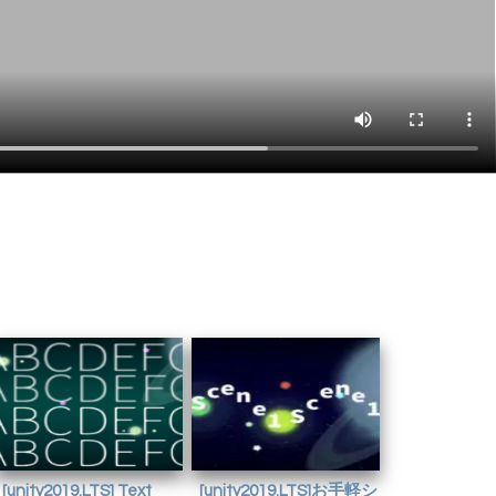
[unity2019.LTS] Text
[unity2019.LTS]お手軽シ