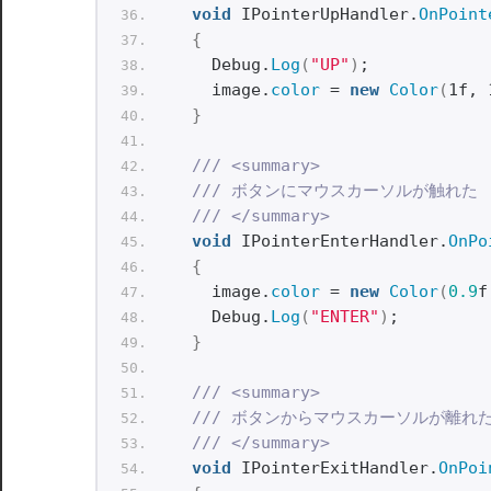
void
 IPointerUpHandler.
OnPoint
{
    Debug.
Log
(
"UP"
)
;
    image.
color
 = 
new
Color
(
1f, 
}
/// <summary>
/// ボタンにマウスカーソルが触れた
/// </summary>
void
 IPointerEnterHandler.
OnPo
{
    image.
color
 = 
new
Color
(
0.9
f
    Debug.
Log
(
"ENTER"
)
;
}
/// <summary>
/// ボタンからマウスカーソルが離れ
/// </summary>
void
 IPointerExitHandler.
OnPoi