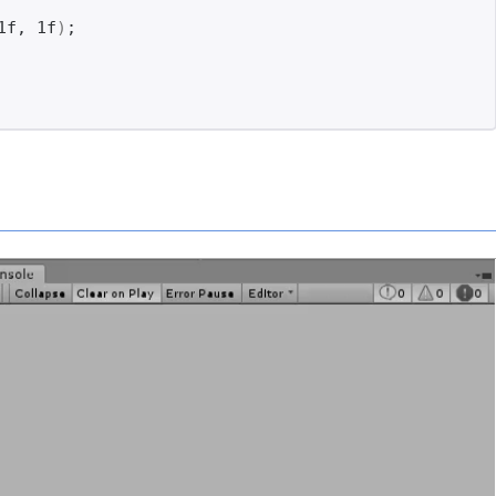
1f, 1f
)
;