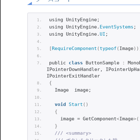
using UnityEngine;
using UnityEngine.
EventSystems
;
using UnityEngine.
UI
;
[
RequireComponent
(
typeof
(
Image
))
public 
class
 ButtonSample 
:
 Mono
IPointerDownHandler, IPointerUpHa
IPointerExitHandler
{
  Image  image;
void
Start
()
{
    image = GetComponent
<
Image
>(
}
/// <summary>