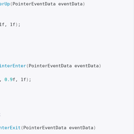
erUp
(
PointerEventData eventData
)
1f, 1f
)
;
interEnter
(
PointerEventData eventData
)
, 
0.9
f, 1f
)
;
た
nterExit
(
PointerEventData eventData
)