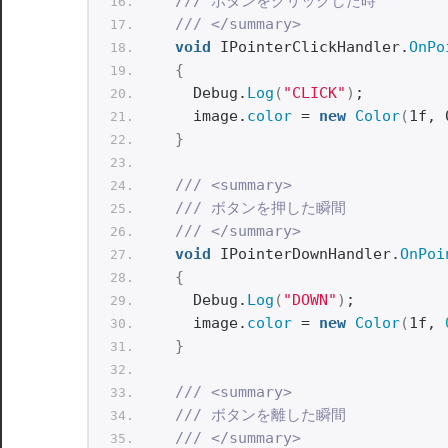
/// ボタンをクリックした時
/// </summary>
void
 IPointerClickHandler.
OnPo
{
    Debug.
Log
(
"CLICK"
)
;
    image.
color
 = 
new
Color
(
1f, 
}
/// <summary>
/// ボタンを押した瞬間
/// </summary>
void
 IPointerDownHandler.
OnPoi
{
    Debug.
Log
(
"DOWN"
)
;
    image.
color
 = 
new
Color
(
1f, 
}
/// <summary>
/// ボタンを離した瞬間
/// </summary>