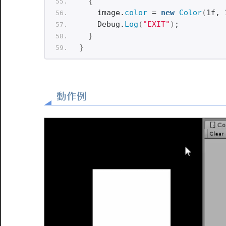
{
    image.
color
 = 
new
Color
(
1f, 
    Debug.
Log
(
"EXIT"
)
;
}
}
動作例