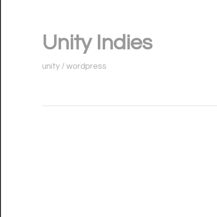
コ
ン
Unity Indies
テ
ン
unity / wordpress
ツ
へ
ス
キ
ッ
プ