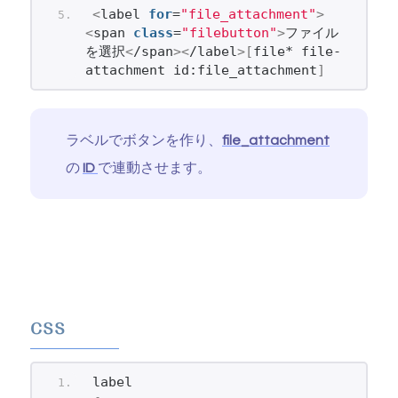
<
label 
for
=
"file_attachment"
>
<
span 
class
=
"filebutton"
>
ファイル
を選択
<
/span
><
/label
>[
file* file-
attachment id:file_attachment
]
ラベルでボタンを作り、
file_attachment
の
ID
で連動させます。
css
label