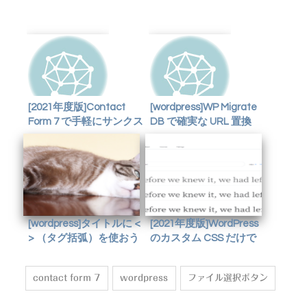
[2021年度版]Contact
[wordpress]WP Migrate
Form 7 で手軽にサンクス
DB で確実な URL 置換
ページに飛ばしたい
[wordpress]タイトルに <
[2021年度版]WordPress
> （タグ括弧）を使おう
のカスタム CSS だけで
としたら記事が表示化け
Google Font(Web Font)
した話
を使う
contact form 7
wordpress
ファイル選択ボタン