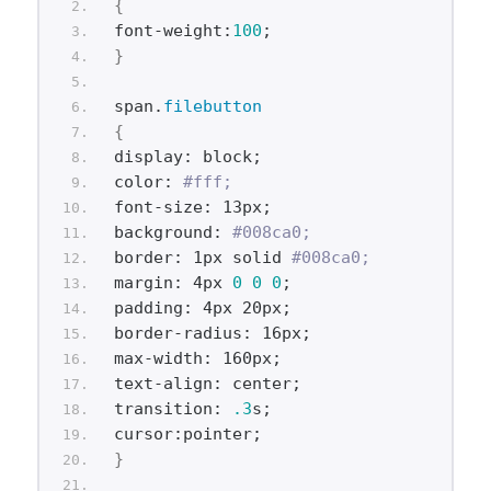
{
font-weight:
100
;
}
span.
filebutton
{
display: block;
color: 
#fff;
font-size: 13px;
background: 
#008ca0;
border: 1px solid 
#008ca0;
margin: 4px 
0
0
0
;
padding: 4px 20px;
border-radius: 16px;
max-width: 160px;
text-align: center;
transition: 
.3
s;
cursor:pointer;
}