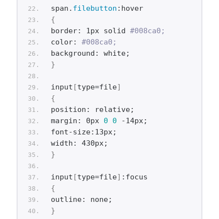
span.
filebutton
:hover
{
border: 1px solid 
#008ca0;
color: 
#008ca0;
background: white;
}
input
[
type=file
]
{
position: relative;
margin: 0px 
0
0
 -14px;
font-size:13px;
width: 430px;
}
input
[
type=file
]
:focus
{
outline: none;
}