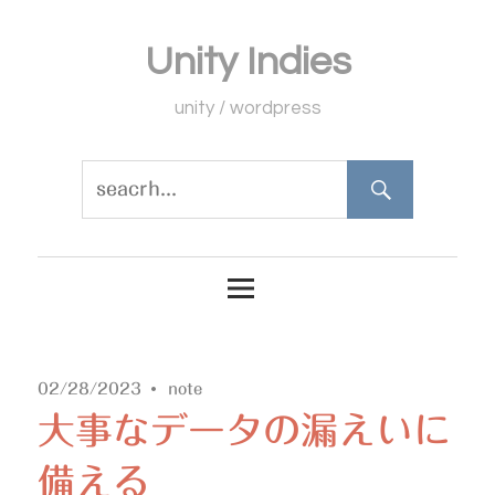
コ
Unity Indies
ン
テ
unity / wordpress
ン
ツ
へ
ス
キ
ッ
プ
02/28/2023
note
大事なデータの漏えいに
備える