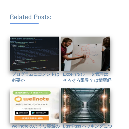
Related Posts:
プログラムにコメントは
Excelでのデータ管理は
必要か
そろそろ限界？ は情弱経
営者をあぶり出す魔法の
キーワード
wellnote のような突然の
LastPass ハッキングにつ