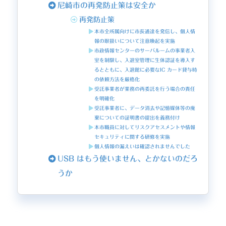
尼崎市の再発防止策は安全か
再発防止策
本市全所属向けに市長通達を発信し、個人情
報の取扱いについて注意喚起を実施
市政情報センターのサーバルームの事業者入
室を制限し、入退室管理に生体認証を導入す
るとともに、入退館に必要なIC カード貸与時
の依頼方法を厳格化
受託事業者が業務の再委託を行う場合の責任
を明確化
受託事業者に、データ消去や記憶媒体等の廃
棄についての証明書の提出を義務付け
本市職員に対してリスクアセスメントや情報
セキュリティに関する研修を実施
個人情報の漏えいは確認されませんでした
USB はもう使いません、とかないのだろ
うか