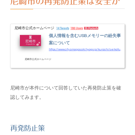
尼崎市の再発防止策は安全か
尼崎市公式ホームページ
14 Tweets
188 Users
35 Pockets
個人情報を含むUSBメモリーの紛失事
案について
https://www.city.amagasaki.hyogo.jp/kurashi/seikatusien/1027475/1030947.html
尼崎市公式ホームページ
尼崎市が本件について回答していた再発防止策を確
認してみます。
再発防止策