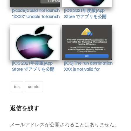
[xcode]Could not launch
[iOS 2021年度版]App
"XXXX" Unable to launch
Store でアプリを公開
X.X.X because it has an
(2/5) Developer サイトの
invalid code signature
申請
[iOS 2021年度版]App
[iOS]The run destination
Store でアプリを公開
XXX is not valid for
(3/5) xcode でアップロー
Running the Scheme
ド
'Unity-iPhone'.
ios
xcode
返信を残す
メールアドレスが公開されることはありません。