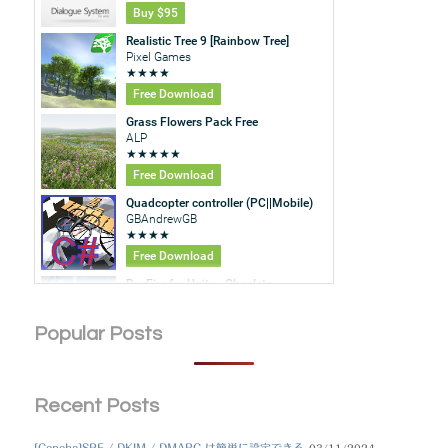
Popular Posts
Recent Posts
[Conoha]SPF / DKIM / DMARC は簡単に設定できる