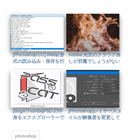
[Photoshop CC] Webp 形
Adobe 先生のクラウド推
式の読み込み・保存を行
しが邪魔でしょうがない
う
[SageThumbs]PSD の中
[Photoshop]レイヤースタ
身をエクスプローラーで
イルが解像度を変更して
確認する
も元のままだった話
photoshop