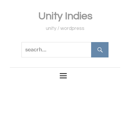
コ
Unity Indies
ン
テ
unity / wordpress
ン
ツ
へ
ス
キ
ッ
プ