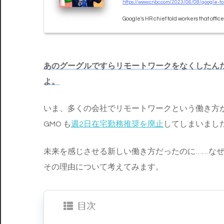
https://www.cnbc.com/2023/06/08/google-t
Google's HR chief told workers that offi
あのグーグルですらリモートワークをなくしたん
よ。
いま、多くの会社でリモートワークという働き方
GMO も
週2日在宅勤務推奨を廃止
してしまいまし
未来を感じさせる新しい働き方だったのに……な
その理由について考えてみます。
目次