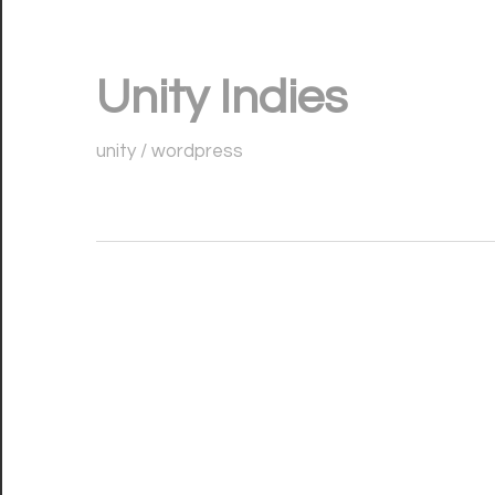
コ
ン
Unity Indies
テ
ン
unity / wordpress
ツ
へ
ス
キ
ッ
プ