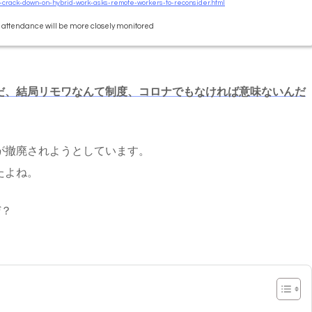
o-crack-down-on-hybrid-work-asks-remote-workers-to-reconsider.html
ce attendance will be more closely monitored
だ、結局リモワなんて制度、コロナでもなければ意味ないんだ
が撤廃されようとしています。
たよね。
ぜ？