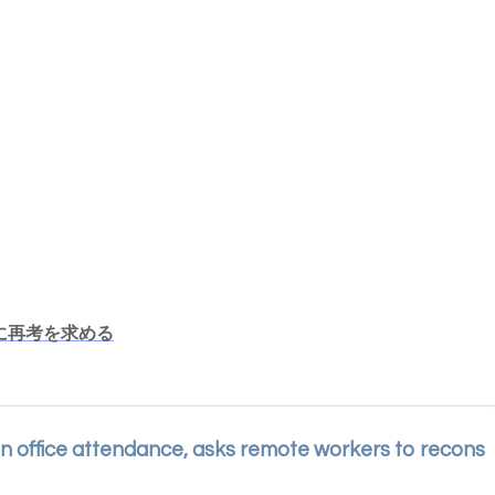
に再考を求める
n office attendance, asks remote workers to recons