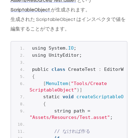
Assets/Resources/Test.asset
という
ScriptableObject
が生成されます。
生成された ScriptableObject はインスペクタで値を
編集することができます。
using System.
IO
;
using UnityEditor;
public 
class
 CreateTest 
:
 EditorWindow
{
[
MenuItem
(
"Tools/Create 
ScriptableObject"
)]
    static 
void
createScriptableObject
{
        string path = 
"Assets/Resources/Test.asset"
;
// なければ作る