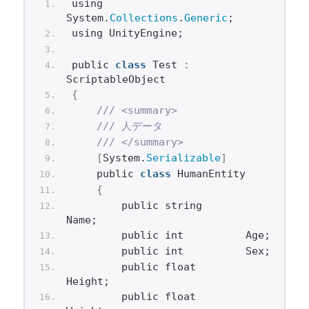
using 
System.
Collections
.
Generic
;
using UnityEngine;
public 
class
 Test 
:
ScriptableObject
{
/// <summary>
/// 人データ
/// </summary>
[
System.
Serializable
]
    public 
class
 HumanEntity
{
        public string       
Name;
        public int          Age;
        public int          Sex;
        public float        
Height;
        public float        