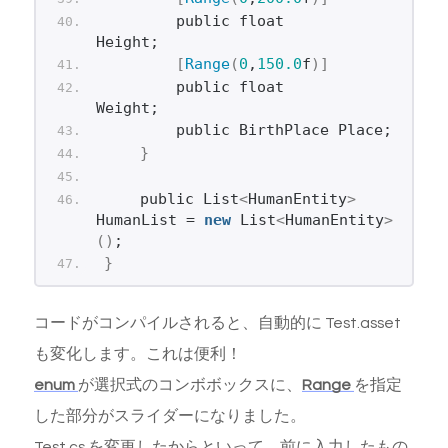
        public float      
Height;
[
Range
(
0
,
150.0
f
)]
        public float      
Weight;
        public BirthPlace Place;
}
    public List
<
HumanEntity
>
HumanList = 
new
 List
<
HumanEntity
>
()
;
}
コードがコンパイルされると、自動的に Test.asset
も変化します。これは便利！
enum
が選択式のコンボボックスに、
Range
を指定
した部分がスライダーになりました。
Test.cs を変更したからといって、前に入力したもの