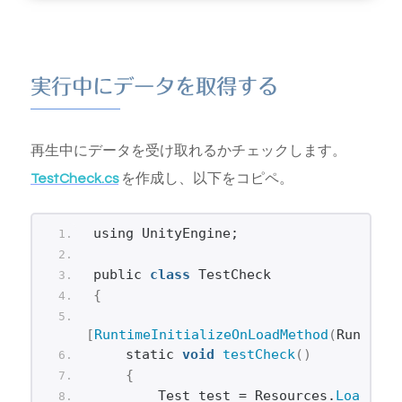
実行中にデータを取得する
再生中にデータを受け取れるかチェックします。
TestCheck.cs
を作成し、以下をコピペ。
using UnityEngine;
public 
class
 TestCheck
{
[
RuntimeInitializeOnLoadMethod
(
RuntimeI
    static 
void
testCheck
()
{
        Test test = Resources.
Load
<
Tes