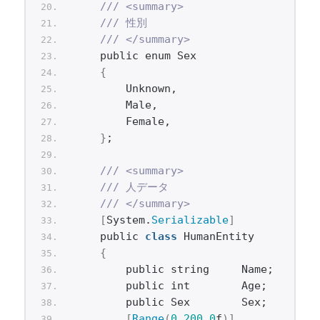
/// <summary>
/// 性別
/// </summary>
    public enum Sex
{
        Unknown,
        Male,
        Female,
}
;
/// <summary>
/// 人データ
/// </summary>
[
System.
Serializable
]
    public 
class
 HumanEntity
{
        public string     Name;
        public int        Age;
        public Sex        Sex;
[
Range
(
0
,
200.0
f
)]