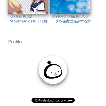
[unity2018.3以
[unity editor]編集したデ
降]SpriteAtlas をより効
ータを確実に保存する方
率よく使うには
法
Profile