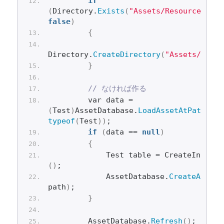
if
(
Directory.
Exists
(
"Assets/Resources/"
)
false
)
{
Directory.
CreateDirectory
(
"Assets/Resou
}
// なければ作る
        var data = 
(
Test
)
AssetDatabase.
LoadAssetAtPath
(
typeof
(
Test
))
;
if
(
data == 
null
)
{
            Test table = CreateInstanc
()
;
            AssetDatabase.
CreateAsset
(
path
)
;
}
        AssetDatabase.
Refresh
()
;