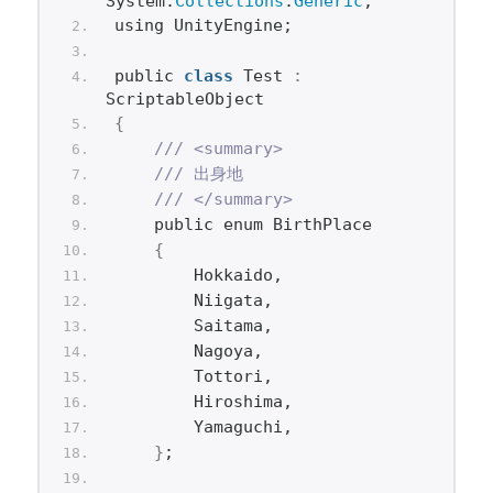
System.
Collections
.
Generic
;
using UnityEngine;
public 
class
 Test 
:
ScriptableObject
{
/// <summary>
/// 出身地
/// </summary>
    public enum BirthPlace
{
        Hokkaido,
        Niigata,
        Saitama,
        Nagoya,
        Tottori,
        Hiroshima,
        Yamaguchi,
}
;