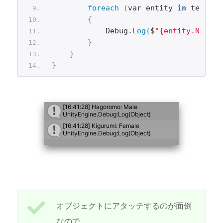
foreach
(
var entity 
in
 test.
Hu
{
            Debug.
Log
(
$
"{entity.Name}:
}
}
}
オブジェクトにアタッチするのが面倒
なので