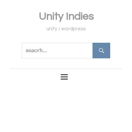
コ
Unity Indies
ン
テ
unity / wordpress
ン
ツ
へ
ス
キ
ッ
プ