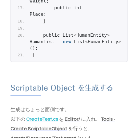
Weight;
        public int         
Place;
}
    public List
<
HumanEntity
>
HumanList = 
new
 List
<
HumanEntity
>
()
;
}
Scriptable Object を生成する
生成はちょっと面倒です。
以下の
CreateTest.cs
を
Editor/
に入れ、
Tools -
Create ScriptableObject
を行うと、