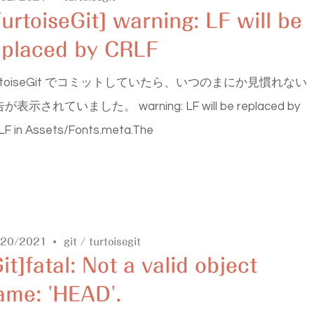
TurtoiseGit] warning: LF will be
eplaced by CRLF
urtoiseGit でコミットしていたら、いつのまにか見慣れない
が表示されていました。 warning: LF will be replaced by
F in Assets/Fonts.meta.The
/20/2021
git
/
turtoisegit
it]fatal: Not a valid object
ame: 'HEAD'.