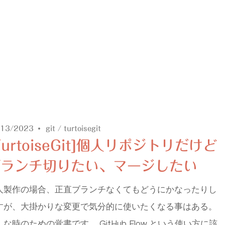
/13/2023
git
/
turtoisegit
TurtoiseGit]個人リポジトリだけど
ブランチ切りたい、マージしたい
人製作の場合、正直ブランチなくてもどうにかなったりし
すが、大掛かりな変更で気分的に使いたくなる事はある。
んな時のための覚書です。 GitHub Flow という使い方に該