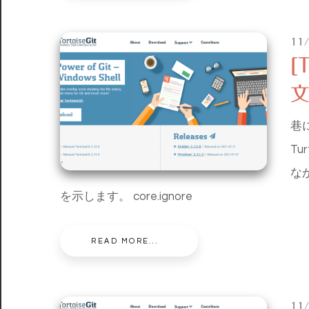
11
[
巷
Tu
な
を示します。 core.ignore
READ MORE...
11