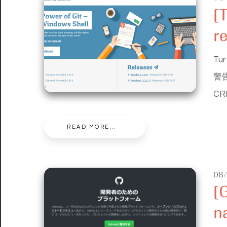
[
r
T
警告
CRL
READ MORE...
08
[G
n