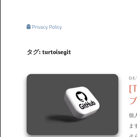
Privacy Policy
タグ:
turtoisegit
04
[
個
ま
そ