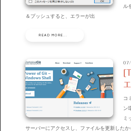
ル
＆プッシュすると、エラーが出
READ MORE...
07
[
コ
ン
ミ
サーバーにアクセスし、ファイルを更新したか