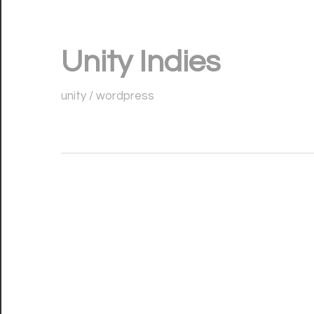
コ
ン
Unity Indies
テ
ン
unity / wordpress
ツ
へ
ス
キ
ッ
プ