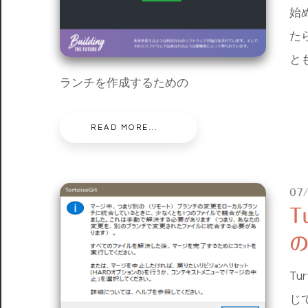
始め
た
と
ランチを作成するための
READ MORE...
07
T
Tu
じ