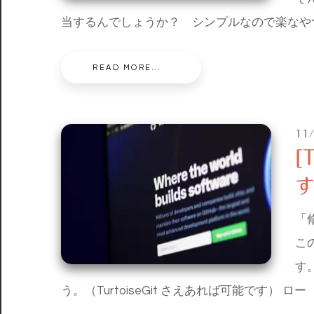
当するんでしょうか？ シンプルなので楽なや
READ MORE...
11
[
「
こ
す
う。（TurtoiseGit さえあれば可能です） ロー