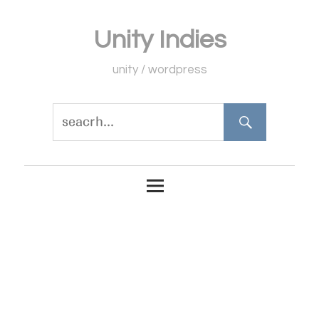
コ
Unity Indies
ン
テ
unity / wordpress
ン
ツ
へ
ス
キ
ッ
プ