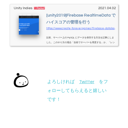
Unity Indies
2021.04.02
1 Pocket
[unity2019]Firebase RealtimeData で
ハイスコアの管理を行う
https://www.create-forever.games/firebase-database1
以前、サーバー上の MySQL にデータを保存する方法を記事にしま
した。このやり方の場合「自前でサーバーを用意する」か、「レン
タルサーバーを借りる」必要があります。自前で用意するためには
膨大な知識が、レンタルサーバーを借りるには少額といえど月額が
かかる…。どちらも敷居が高い、なんとかならないか、という人に
オススメなのが、今回紹介する Firebase です。慣れれば簡単です
が、インポートの順序を間違えたり、バージョンによって障害が発
生したりと、私はいろいろと地雷を踏みました
失敗談も踏まえて
解説していければと思...
よろしければ
Twitter
をフ
ォローしてもらえると嬉しい
です！