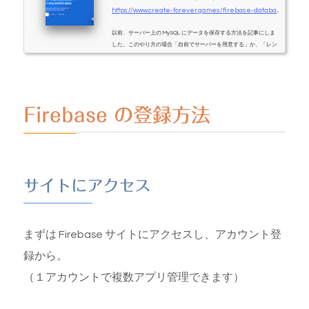
https://www.create-forever.games/firebase-database1
以前、サーバー上の MySQL にデータを保存する方法を記事にしま
した。このやり方の場合「自前でサーバーを用意する」か、「レン
タルサーバーを借りる」必要があります。自前で用意するためには
膨大な知識が、レンタルサーバーを借りるには少額といえど月額が
かかる…。どちらも敷居が高い、なんとかならないか、という人に
オススメなのが、今回紹介する Firebase です。慣れれば簡単です
が、インポートの順序を間違えたり、バージョンによって障害が発
Firebase の登録方法
生したりと、私はいろいろと地雷を踏みました
失敗談も踏まえて
解説していければと思...
サイトにアクセス
まずは Firebase サイトにアクセスし、アカウント登
録から。
（１アカウントで複数アプリ管理できます）