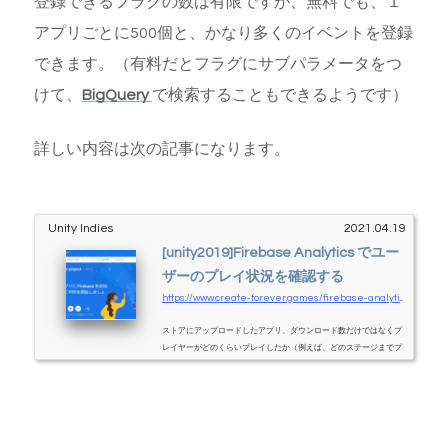
登録できるフラグの数は有限ですが、無料でも、１
アプリごとに500個と、かなり多くのイベントを登録
できます。（有料だとフラグにサブパラメータをつ
けて、
BigQuery
で検索することもできるようです）
詳しい内容は次の記事になります。
Unity Indies
2021.04.19
[unity2019]Firebase Analytics でユー
ザーのプレイ状況を確認する
https://www.create-forever.games/firebase-analytics1
ストアにアップロードしたアプリ、ダウンロード数だけではなくプ
レイヤーがどのくらいプレイしたか（例えば、どのステージまでプ
レイしたか、レベルいくつまで上げたか、など）確認したい。そん
な時に使うと便利なのが Firebase Analytics です。なお、Firebase に
は他にも便利な機能が色々あるので、興味があればこちらもご覧く
ださい。Firebase フェーズFirebase の登録最初のセットアップはど
の機能でも共通です。詳しくはこちら。AnalyticsAnalytics は特に有