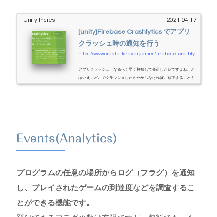
Unity Indies
2021.04.17
[unity]Firebase Crashlytics でアプリ
クラッシュ時の通知を行う
https://www.create-forever.games/firebase-crashlytics1
アプリクラッシュ、なるべく早く検知して修正したいですよね。と
はいえ、どこでクラッシュしたか分からなければ、修正することも
できない…。Firebase Crashlytics を使うと、ユーザーがアプリクラ
ッシュした際に、開発者が通知を受けることが出来ます。なお、Fire
base には他にも便利な機能が色々あるので、興味があればこちらも
ご覧ください。Firebase フェーズFirebase の登録最初のセットアッ
プはどの機能でも共通です。詳しくはこちら。Crashlytics を有効に
するこの状態にしておく設定ファイルをダウンロード「設定ファイ
Events(Analytics)
ル」をダ...
プログラムの任意の場所からログ（フラグ）を通知
し、プレイされたゲームの到達度などを調査するこ
とができる機能です。