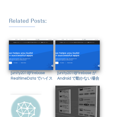
Related Posts:
[unity2019]Firebase
[unity2019]Firebase が
RealtimeData でハイス
Android で動かない場合
コアの管理を行う
の対処法