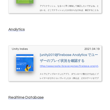
アプリクラッシュ、なるべく早く検知して修正したいですよね。と
はいえ、どこでクラッシュしたか分からなければ、修正することも
できない…。Firebase Crashlytics を使うと、ユーザーがアプリクラ
ッシュした際に、開発者が通知を受けることが出来ます。なお、Fire
base には他にも便利な機能が色々あるので、興味があればこちらも
ご覧ください。Firebase フェーズFirebase の登録最初のセットアッ
Analytics
プはどの機能でも共通です。詳しくはこちら。Crashlytics を有効に
するこの状態にしておく設定ファイルをダウンロード「設定ファイ
ル」をダ...
Unity Indies
2021.04.19
[unity2019]Firebase Analytics でユー
ザーのプレイ状況を確認する
https://www.create-forever.games/firebase-analytics1
ストアにアップロードしたアプリ、ダウンロード数だけではなくプ
レイヤーがどのくらいプレイしたか（例えば、どのステージまでプ
レイしたか、レベルいくつまで上げたか、など）確認したい。そん
な時に使うと便利なのが Firebase Analytics です。なお、Firebase に
は他にも便利な機能が色々あるので、興味があればこちらもご覧く
ださい。Firebase フェーズFirebase の登録最初のセットアップはど
Realtime Database
の機能でも共通です。詳しくはこちら。AnalyticsAnalytics は特に有
効にする必要はありません。Events が確認画面です。設定ファイル
をダウ...