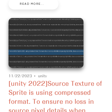
READ MORE...
11/22/2023
unity
[unity 2022]Source Texture of
Sprite is using compressed
format. To ensure no loss in
source pixel details when