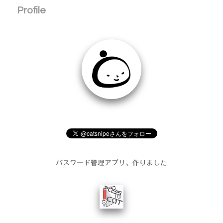
記
の
Profile
事
ペ
ー
ジ
送
り
パスワード管理アプリ、作りました