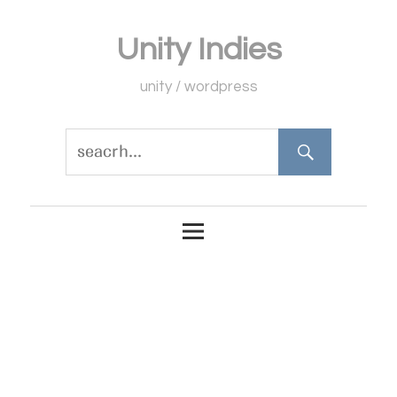
コ
Unity Indies
ン
テ
unity / wordpress
ン
ツ
へ
ス
キ
ッ
プ