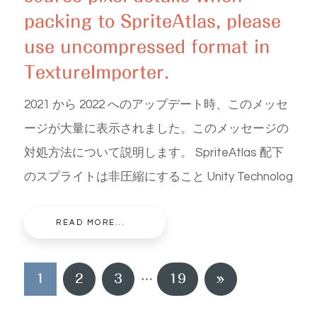
packing to SpriteAtlas, please
use uncompressed format in
TextureImporter.
2021 から 2022 へのアップデート時、このメッセ
ージが大量に表示されました。このメッセージの
対処方法について説明します。 SpriteAtlas 配下
のスプライトは非圧縮にすること Unity Technolog
READ MORE...
投
次
1
2
3
…
19
»
稿
の