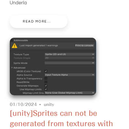
Underla
READ MORE...
01/10/2024
unity
[unity]Sprites can not be
generated from textures with