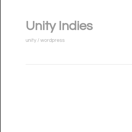
コ
ン
Unity Indies
テ
ン
unity / wordpress
ツ
へ
ス
キ
ッ
プ