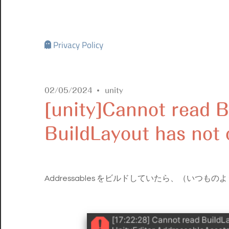
Privacy Policy
02/05/2024
unity
[unity]Cannot read B
BuildLayout has not o
Addressables をビルドしていたら、（いつ