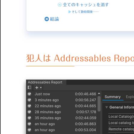
全てのキャッシュを消す
そして数時間後……
結論
犯人は Addressables Re