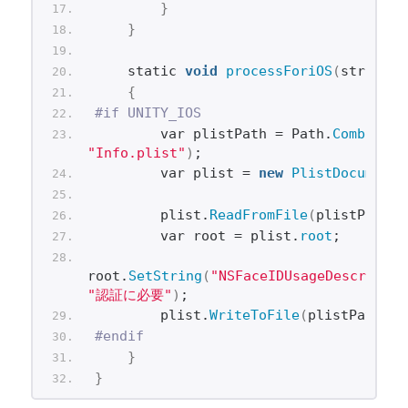
}
}
    static 
void
processForiOS
(
string p
{
#if UNITY_IOS
        var plistPath = Path.
Combine
(
"Info.plist"
)
;
        var plist = 
new
PlistDocument
(
        plist.
ReadFromFile
(
plistPath
)
;
        var root = plist.
root
;
root.
SetString
(
"NSFaceIDUsageDescriptio
"認証に必要"
)
;
        plist.
WriteToFile
(
plistPath
)
;
#endif
}
}