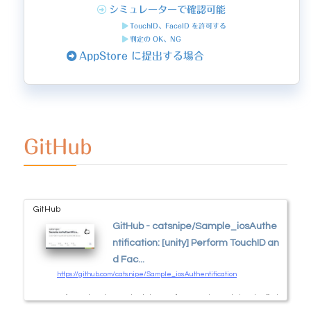
シミュレーターで確認可能
TouchID、FaceID を許可する
判定の OK、NG
AppStore に提出する場合
GitHub
GitHub
GitHub - catsnipe/Sample_iosAuthe
ntification: [unity] Perform TouchID an
d Fac...
https://github.com/catsnipe/Sample_iosAuthentification
Perform TouchID and FaceID on iOS devices. Contribute to catsnipe/Sample_iosAuthentificatio
n development by creating an account on GitHub.