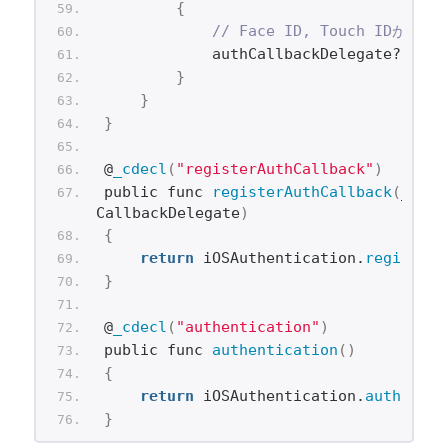
{
// Face ID, Touch IDが利
            authCallbackDelegate?
(
-1
)
}
}
}
@
_cdecl
(
"registerAuthCallback"
)
public func 
registerAuthCallback
(
_ del
CallbackDelegate
)
{
return
 iOSAuthentication.
registerA
}
@
_cdecl
(
"authentication"
)
public func 
authentication
()
{
return
 iOSAuthentication.
authentic
}