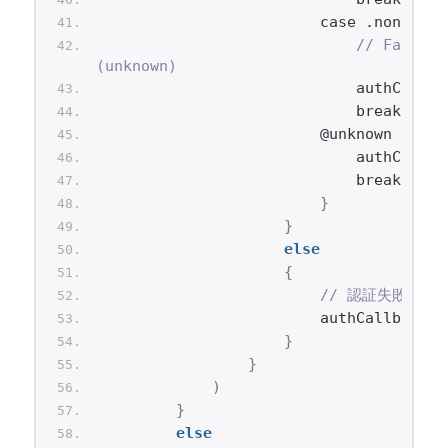
                        case .none:
// Face I
(unknown)
                            authCallba
                            break
                        @unknown defau
                            authCallba
                            break
}
}
else
{
// 認証失敗
                        authCallbackDe
}
}
)
}
else