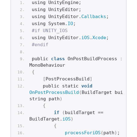
using UnityEngine;
using UnityEditor;
using UnityEditor.
Callbacks
;
using System.
IO
;
#if UNITY_IOS
using UnityEditor.
iOS
.
Xcode
;
#endif
public 
class
 OnPostBuildProcess 
:
MonoBehaviour
{
[
PostProcessBuild
]
    public static 
void
OnPostProcessBuild
(
BuildTarget buildTar
string path
)
{
if
(
buildTarget == 
BuildTarget.
iOS
)
{
processForiOS
(
path
)
;