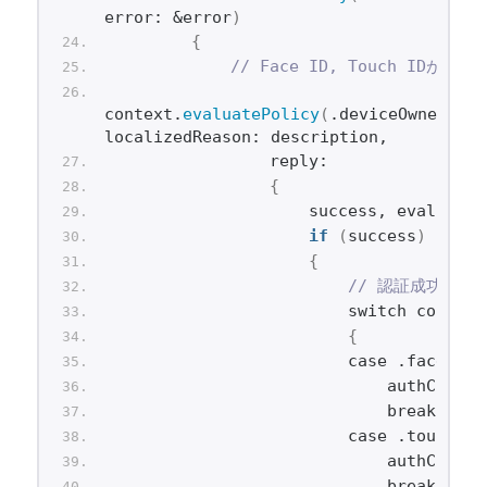
error: &error
)
{
// Face ID, Touch I
context.
evaluatePolicy
(
.deviceOwnerAuth
localizedReason: description,
                reply:
{
                    success, evaluateE
if
(
success
)
{
// 認証成功
                        switch context
{
                        case .faceID:
                            authCallba
                            break
                        case .touchID:
                            authCallba
                            break