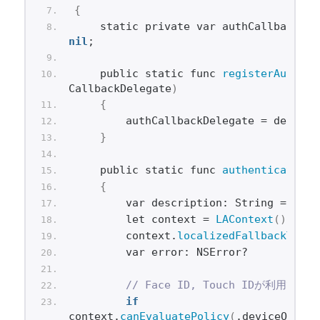
{
nil
;
    public static func 
registerAuthCal
CallbackDelegate
)
{
        authCallbackDelegate = delegat
}
    public static func 
authentication
(
{
        var description: String = 
"サ
        let context = 
LAContext
()
        context.
localizedFallbackTitle
        var error: NSError?
// Face ID, Touch IDが利用
if
context.
canEvaluatePolicy
(
.deviceOwnerA