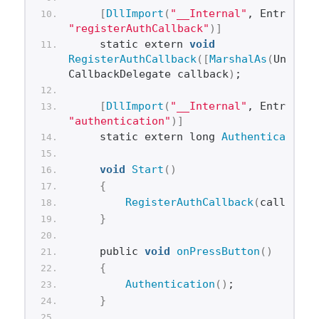
[
DllImport
(
"__Internal"
"registerAuthCallback"
)]
    static extern 
void
RegisterAuthCallback
([
MarshalAs
(
Unmanag
CallbackDelegate callback
)
;
[
DllImport
(
"__Internal"
"authentication"
)]
    static extern long 
Authentication
(
void
Start
()
{
RegisterAuthCallback
(
callback
)
}
    public 
void
onPressButton
()
{
Authentication
()
;
}