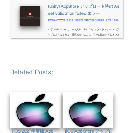
[unity] AppStore アップロード時の As
set validation failed エラー
https://www.create-forever.games/xcode-error-asset-validation-failed
いざ Swift(xcode) のコード入り Unity プロジェクトを AppStore にア
ップしようとすると、見慣れないこんなエラーに阻まれてしまいま
す。この回避策を紹介します。Unity2021.3 の情報なので、他のバー
ジョンだと多少異なるかもしれません。「UnityFramework」ビルド
設定に必要な項目があるUnityFramework の Build Settings に Always
Embed Swift Standard Libraries という項目があるので、これを「N
o」にしてください。その後アーカイブすれば、無事エラーを回避し
て AppStore にアップロードできます。なお、Unity-iPhone Tests ...
Related Posts:
[iOS 2021年度版]App
[iOS]App Store アップロ