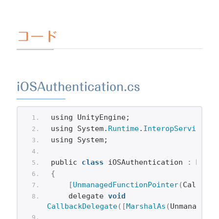
コード
iOSAuthentication.cs
using UnityEngine;
using System.
Runtime
.
InteropServices
;
using System;
public 
class
 iOSAuthentication 
:
 MonoB
{
[
UnmanagedFunctionPointer
(
CallingC
    delegate 
void
CallbackDelegate
([
MarshalAs
(
UnmanagedTy