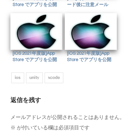
Store でアプリを公開
ード後に注意メール
(3/5) xcode でアップロー
ITMS-90078: Missing
ド
Push Notification
Entitlement
[iOS 2021年度版]App
[iOS 2021年度版]App
Store でアプリを公開
Store でアプリを公開
(4/5) Test Flight(クローズ
(5/5) アプリ申請
ドテスト)
ios
unity
xcode
返信を残す
メールアドレスが公開されることはありません。
※
が付いている欄は必須項目です