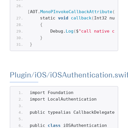
[
AOT.
MonoPInvokeCallbackAttribute
(
typeo
    static 
void
callback
(
Int32 num
)
{
        Debug.
Log
(
$
"call native code: 
}
}
Plugin/iOS/iOSAuthentication.swi
import Foundation
import LocalAuthentication
public typealias CallbackDelegate = @
c
public 
class
 iOSAuthentication