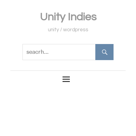
コ
Unity Indies
ン
テ
unity / wordpress
ン
ツ
へ
ス
キ
ッ
プ