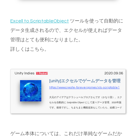
Excell to ScriptableObject
ツールを使って自動的に
データ生成されるので、エクセルが使えればデータ
管理はとても便利になりました。
詳しくはこちら。
Unity Indies
2020.09.06
1 Pocket
[unity]エクセルでゲームデータを管理
https://www.create-forever.games/xls-scriptable1
大元のアイデアはテラシュールブログさんです（かなり昔）。エク
セルを自動的に Scriptable Object にして楽々データ管理、2020年版
です。後発ですし、ちまちまと機能追加もしていたら、結構コード
が増えました…。マルチシート対応。１クラスマルチシートにも対
応クラス内クラスも、エクセルで宣言可能List<> 構造も扱えるenu
m 宣言もエクセルで可能enum やクラスのメンバにコメントを書く
ことも可能そもそも Scriptable Object ってなに？ という方はこち
ゲーム本体については、これだけ単純なゲームだか
らの記事も参考にしてください。今回のエディタ機能は Scriptable O