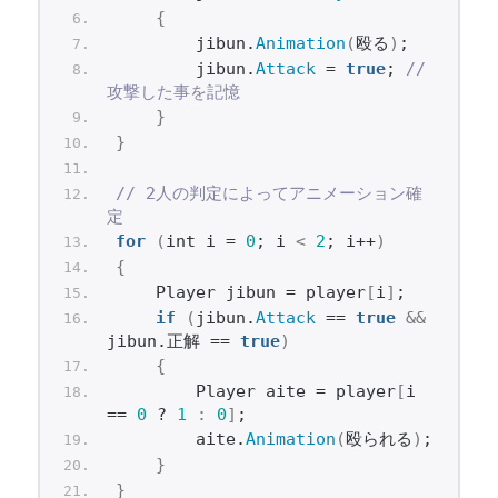
{
        jibun.
Animation
(
殴る
)
;
        jibun.
Attack
 = 
true
; 
// 
攻撃した事を記憶
}
}
// 2人の判定によってアニメーション確
定
for
(
int i = 
0
; i 
<
2
; i++
)
{
    Player jibun = player
[
i
]
;
if
(
jibun.
Attack
 == 
true
&&
jibun.正解 == 
true
)
{
        Player aite = player
[
i 
== 
0
 ? 
1
:
0
]
;
        aite.
Animation
(
殴られる
)
;
}
}