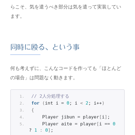
bjec...
らこそ、気を遣うべき部分は気を遣って実装してい
ます。
同時に殴る、という事
何も考えずに、こんなコードを作っても「ほとんど
の場合」は問題なく動きます。
// 2人分処理する
for
(
int i = 
0
; i 
<
2
; i++
)
{
    Player jibun = player
[
i
]
;
    Player aite = player
[
i == 
0
? 
1
:
0
]
;