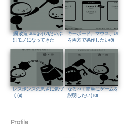
[魔改造 Judg○] (7)だいぶ
キーボード、マウス、UI
別モノになってきた
を両方で操作したい(8)
レスポンスの悪さに気づ
なるべく簡単にゲームを
く(9)
説明したい(10)
Profile