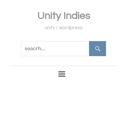
コ
Unity Indies
ン
テ
unity / wordpress
ン
ツ
へ
ス
キ
ッ
プ