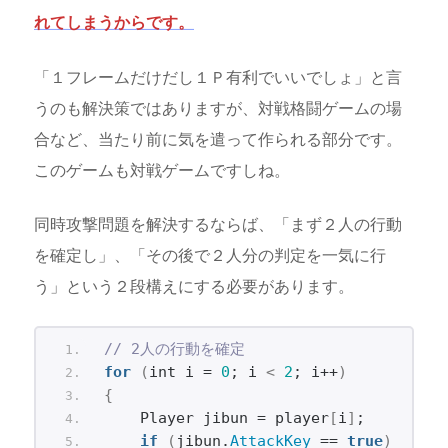
れてしまうからです。
「１フレームだけだし１Ｐ有利でいいでしょ」と言
うのも解決策ではありますが、対戦格闘ゲームの場
合など、当たり前に気を遣って作られる部分です。
このゲームも対戦ゲームですしね。
同時攻撃問題を解決するならば、「まず２人の行動
を確定し」、「その後で２人分の判定を一気に行
う」という２段構えにする必要があります。
// 2人の行動を確定
for
(
int i = 
0
; i 
<
2
; i++
)
{
    Player jibun = player
[
i
]
;
if
(
jibun.
AttackKey
 == 
true
)