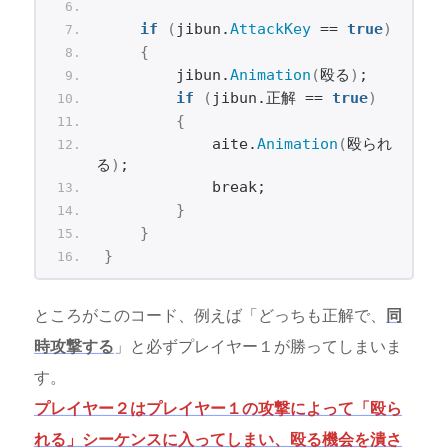
if
(
jibun.
AttackKey
 == 
true
)
{
        jibun.
Animation
(
殴る
)
;
if
(
jibun.正解 == 
true
)
{
            aite.
Animation
(
殴られ
る
)
;
            break;
}
}
}
ところがこのコード、例えば「どっちも正解で、
同
時攻撃する
」と必ずプレイヤー１が勝ってしまいま
す。
プレイヤー２はプレイヤー１の攻撃によって「殴ら
れる」シーケンスに入ってしまい、殴る機会を潰さ