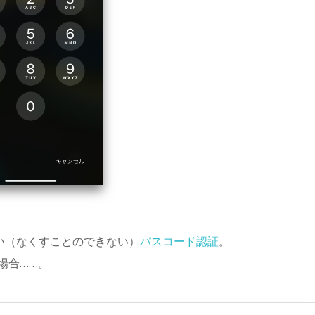
い（なくすことのできない）
パスコード認証
。
た場合……。