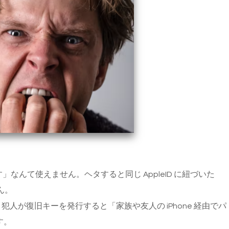
探す」なんて使えません。ヘタすると同じ AppleID に紐づいた
ん。
、犯人が復旧キーを発行すると「家族や友人の iPhone 経由でパ
す。