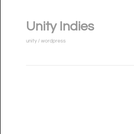
コ
ン
Unity Indies
テ
ン
unity / wordpress
ツ
へ
ス
キ
ッ
プ