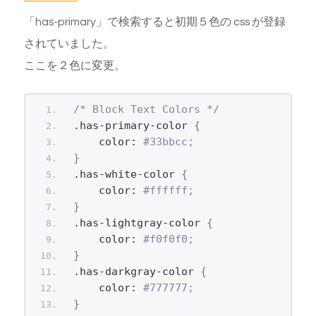
「has-primary」で検索すると初期５色の css が登録
されていました。
ここを２色に変更。
/* Block Text Colors */
.has-primary-color 
{
    color: 
#33bbcc;
}
.has-white-color 
{
    color: 
#ffffff;
}
.has-lightgray-color 
{
    color: 
#f0f0f0;
}
.has-darkgray-color 
{
    color: 
#777777;
}