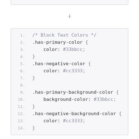
↓
/* Block Text Colors */
.has-primary-color 
{
    color: 
#33bbcc;
}
.has-negative-color 
{
    color: 
#cc3333;
}
.has-primary-background-color 
{
    background-color: 
#33bbcc;
}
.has-negative-background-color 
{
    color: 
#cc3333;
}