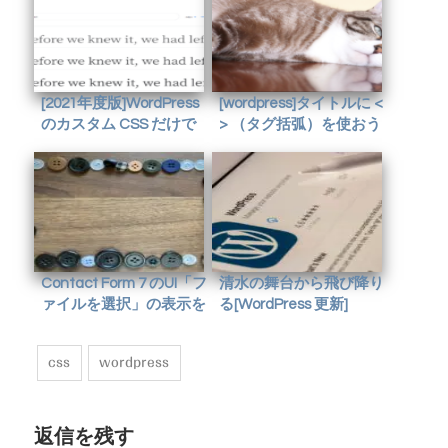
[2021年度版]WordPress
[wordpress]タイトルに <
のカスタム CSS だけで
> （タグ括弧）を使おう
Google Font(Web Font)
としたら記事が表示化け
を使う
した話
Contact Form 7 のUI「フ
清水の舞台から飛び降り
ァイルを選択」の表示を
る[WordPress 更新]
カスタマイズする
css
wordpress
返信を残す