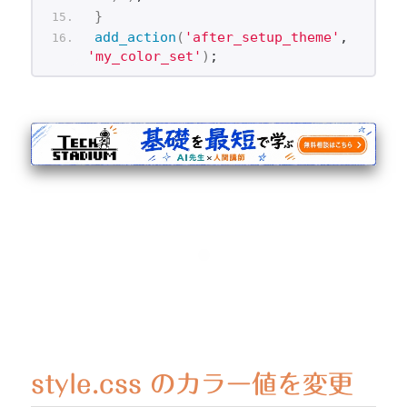
}
add_action
(
'after_setup_theme'
, 
'my_color_set'
)
;
style.css のカラー値を変更