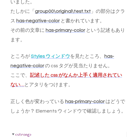
いました。
たしかに「
group00\original\test.txt
」の部分はクラ
ス
has-negative-color
と書かれています。
その前の文章に
has-primary-color
という記述もあり
ます。
ところが
Styles ウィンドウ
を見たところ、
has-
negative-color
の css タグが見当たりません。
ここで、
記述した css がなんか上手く適用されてい
ない…
とアタリをつけます。
正しく色が変わっている
has-primary-color
はどうで
しょうか？ Elements ウィンドウで確認しましょう。