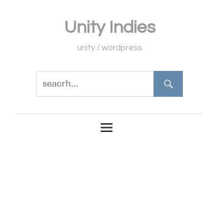
コ
Unity Indies
ン
テ
unity / wordpress
ン
ツ
へ
ス
キ
ッ
プ