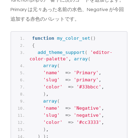
Primary は元々あった名前の水色、Negative が今回
追加する赤色のパレットです。
function
my_color_set
()
{
add_theme_support
(
'editor-
color-palette'
, 
array
(
array
(
'name'
  =
>
'Primary'
,
'slug'
  =
>
'primary'
,
'color'
  =
>
'#33bbcc'
,
)
,
array
(
'name'
  =
>
'Negative'
,
'slug'
  =
>
'negative'
,
'color'
  =
>
'#cc3333'
,
)
,
)
)
;