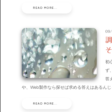
READ MORE...
09
初
ず
答
や、Web製作なら探せば求める答えはあるん
READ MORE...