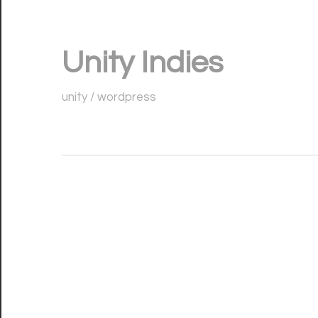
コ
ン
Unity Indies
テ
ン
unity / wordpress
ツ
へ
ス
キ
ッ
プ