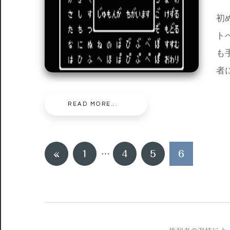
初
ト
も
者
READ MORE...
投
前
«
1
…
4
5
6
稿
の
記
の
事
ペ