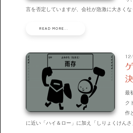
言を否定していますが、会社が急激に大きくな
READ MORE...
12
決
最
ク
作
に近い「ハイ＆ロー」に加え「しりょくけんさ