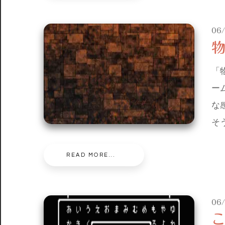
06
「
ー
な
そ
READ MORE...
06