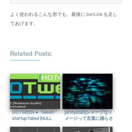
よく使われるこんな形でも、最後に SetLink を足し
てあげます。
Related Posts:
DOTWEEN ► Tween
[unity2020]シャープなイ
startup failed (NULL
メージって言葉に踊らさ
target/property - ): the
れつつ、デジタルノイズ
tween will now be killed
っぽい爆発を作ってみた