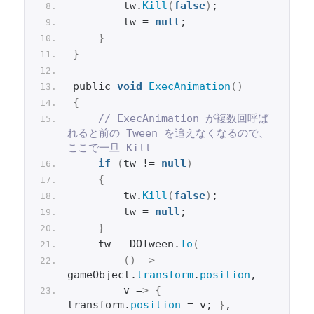
        tw.
Kill
(
false
)
;
        tw = 
null
;
}
}
public 
void
ExecAnimation
()
{
// ExecAnimation が複数回呼ば
れると前の Tween を追えなくなるので、
ここで一旦 Kill
if
(
tw != 
null
)
{
        tw.
Kill
(
false
)
;
        tw = 
null
;
}
    tw = DOTween.
To
(
()
 =
>
gameObject.
transform
.
position
,
        v =
>
{
transform.
position
 = v; 
}
,