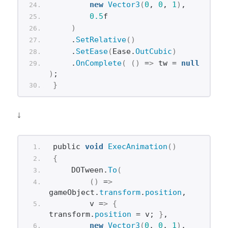
new
Vector3
(
0
, 
0
, 
1
)
,
0.5
f
)
    .
SetRelative
()
    .
SetEase
(
Ease.
OutCubic
)
    .
OnComplete
(
()
 =
>
 tw = 
null
)
;
}
↓
public 
void
ExecAnimation
()
{
    DOTween.
To
(
()
 =
>
gameObject.
transform
.
position
,
        v =
>
{
transform.
position
 = v; 
}
,
new
Vector3
(
0
, 
0
, 
1
)
,