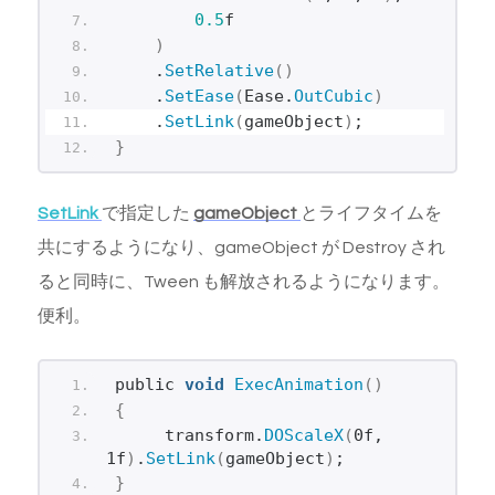
0.5
f
)
    .
SetRelative
()
    .
SetEase
(
Ease.
OutCubic
)
    .
SetLink
(
gameObject
)
;
}
SetLink
で指定した
gameObject
とライフタイムを
共にするようになり、gameObject が Destroy され
ると同時に、Tween も解放されるようになります。
便利。
public 
void
ExecAnimation
()
{
     transform.
DOScaleX
(
0f, 
1f
)
.
SetLink
(
gameObject
)
;
}