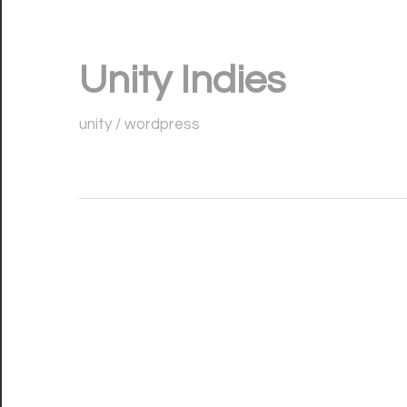
コ
ン
Unity Indies
テ
ン
unity / wordpress
ツ
へ
ス
キ
ッ
プ