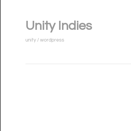
コ
ン
Unity Indies
テ
ン
unity / wordpress
ツ
へ
ス
キ
ッ
プ