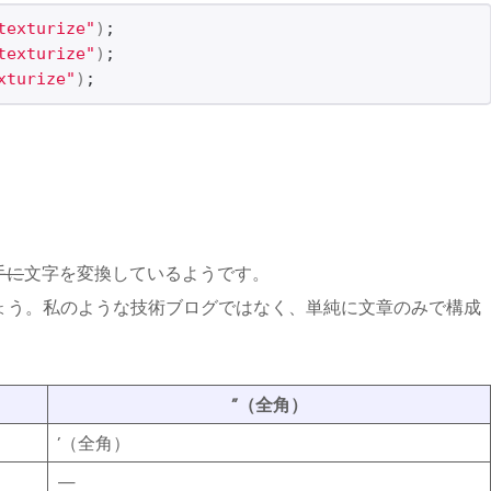
texturize"
)
;
texturize"
)
;
xturize"
)
;
手に
文字を変換しているようです。
ょう。私のような技術ブログではなく、単純に文章のみで構成
”（全角）
’（全角）
—