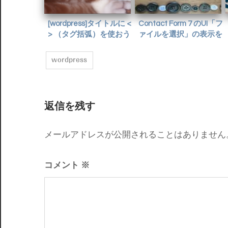
[wordpress]タイトルに <
Contact Form 7 のUI「フ
> （タグ括弧）を使おう
ァイルを選択」の表示を
としたら記事が表示化け
カスタマイズする
した話
wordpress
返信を残す
メールアドレスが公開されることはありません
コメント
※