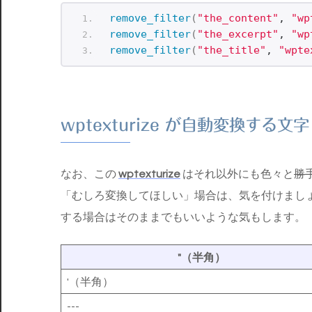
remove_filter
(
"the_content"
, 
"wp
remove_filter
(
"the_excerpt"
, 
"wp
remove_filter
(
"the_title"
, 
"wpte
wptexturize が自動変換する文字
なお、この
wptexturize
はそれ以外にも色々と
勝
「むしろ変換してほしい」場合は、気を付けまし
する場合はそのままでもいいような気もします。
"（半角）
'（半角）
---