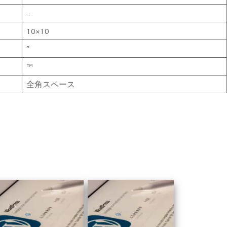
…
10×10
“
™
全角スペース