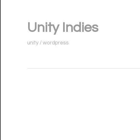
コ
ン
Unity Indies
テ
ン
unity / wordpress
ツ
へ
ス
キ
ッ
プ