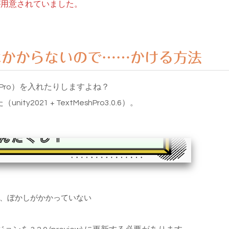
が用意されていました。
 にはかからないので……かける方法
hPro）を入れたりしますよね？
021 + TextMeshPro3.0.6）。
、ぼかしがかかっていない
ンを 3.2.0 (preview) に更新する必要があります。