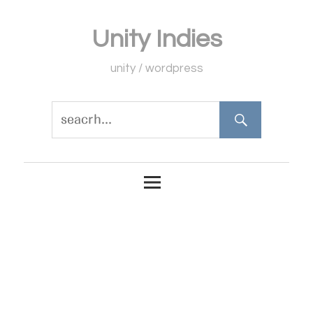
コ
Unity Indies
ン
テ
unity / wordpress
ン
ツ
へ
ス
キ
ッ
プ