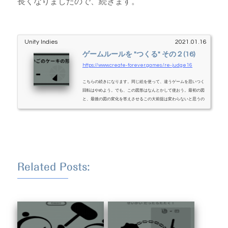
長くなりましたので、続きます。
Unity Indies
2021.01.16
ゲームルールを "つくる" その２(16)
https://www.create-forever.games/re-judge16
こちらの続きになります。同じ絵を使って、違うゲームを思いつく
回転はやめよう。でも、この図形はなんとかして使おう。最初の図
と、最後の図の変化を答えさせるこの大前提は変わらないと思うの
で、そこに至る経過の部分を、ああでもない、こうでもないと考え
ます。こんな問題を思いつきました。ケーキを１つとって、７つに
なる。７つになった時、ケーキはどういう形になっているか。他の
問題にはない独自性もあるので、よさそうだなと思いました。わか
りにくい部分の補完１切れになっているケーキの部分が見た目にわ
かり辛いので、存...
Related Posts: