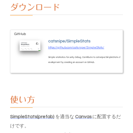
ダウンロード
GitHub
catsnipe/SimpleStats
https://github.com/catsnipe/SimpleStats/
Simple statistics for unity debug. Contribute to catsnipe/SimpleStats d
evelopment by creating an account on GitHub.
使い方
SimpleStats(prefab)
を適当な
Canvas
に配置するだ
けです。