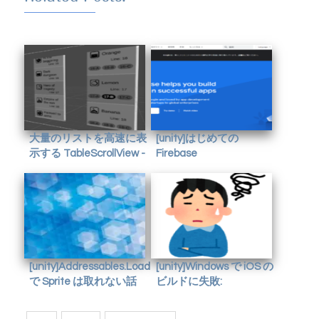
大量のリストを高速に表
[unity]はじめての
示する TableScrollView -
Firebase
がくやうら
[unity]Addressables.LoadAssetAsync<Object>
[unity]Windows で iOS の
で Sprite は取れない話
ビルドに失敗:
UnauthorizedAccessException