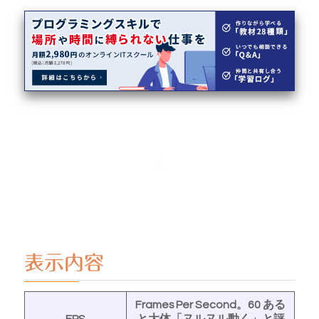
表示内容
Frames Per Second。60 ある
FPS
と大体「ヌルヌル動く」と評