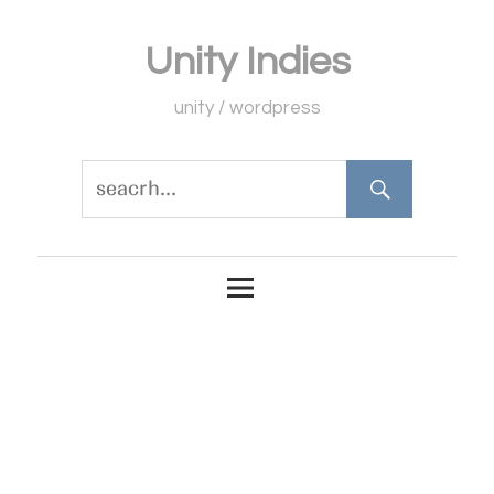
コ
Unity Indies
ン
テ
unity / wordpress
ン
ツ
へ
ス
キ
ッ
プ