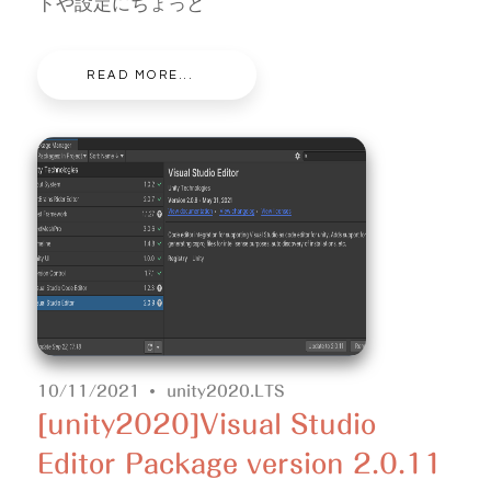
ドや設定にちょっと
READ MORE...
10/11/2021
unity2020.LTS
[unity2020]Visual Studio
Editor Package version 2.0.11