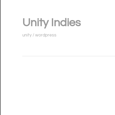
コ
ン
Unity Indies
テ
ン
unity / wordpress
ツ
へ
ス
キ
ッ
プ