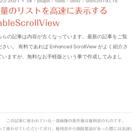
/23/2021
c#
/
plugin
/
tools
/
unity
/
unity2019.LTS
大量のリストを高速に表示する
ableScrollView
ちらの記事は内容が古くなっています。最新の記事をご覧
さい。 有料であれば Enhanced ScrollView がよく紹介さ
ていますが、無料なお手軽版という事で作成してみまし
この記事に使われている一部画像の著作権は権利者のものです。
って使わせていただいており、権利者から削除要請があった際には迅速