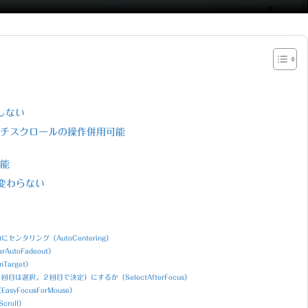
しない
チスクロールの操作併用可能
能
まり変わらない
タリング（AutoCentering）
utoFadeout）
Target）
選択、２回目で決定）にするか（SelectAfterFocus）
FocusForMouse）
croll）