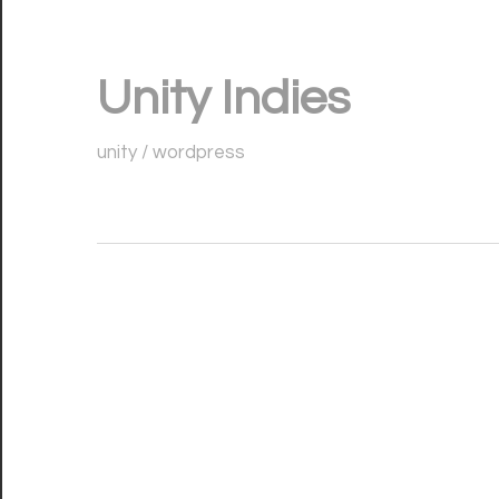
コ
ン
Unity Indies
テ
ン
unity / wordpress
ツ
へ
ス
キ
ッ
プ