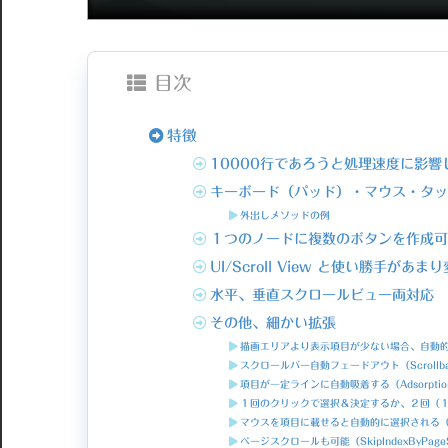
目次
特徴
10000行であろうと処理速度に影響
キーボード（パッド）・マウス・タッ
外出しメソッドの例
１つのノードに複数のボタンを作成可
UI/Scroll View と使い勝手があ
水平、垂直スクロールビュー両対応
その他、細かい拡張
描画エリアより表示項目が少ない場合、自動的にセン
スクロールバー自動フェードアウト（ScrollbarA
項目が一定ラインに自動吸着する（Adsorption
１回のクリックで選択＆決定するか、２回（１回目は
マウスを項目に載せると自動的に選択される（Easy
ページスクロールも可能（SkipIndexByPageS