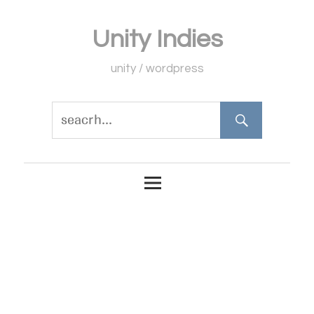
コ
Unity Indies
ン
テ
unity / wordpress
ン
ツ
へ
ス
キ
ッ
プ