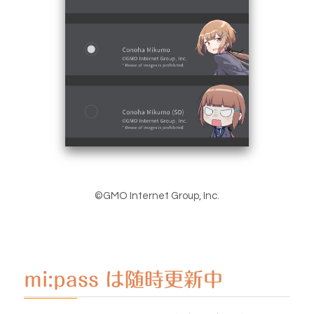
©GMO Internet Group, Inc.
mi:pass は随時更新中