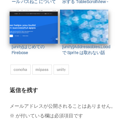
ール パスねこ について
示する TableScrollView -
がくやうら
[unity]はじめての
[unity]Addressables.LoadAssetA
Firebase
で Sprite は取れない話
conoha
mipass
unity
返信を残す
メールアドレスが公開されることはありません。
※
が付いている欄は必須項目です