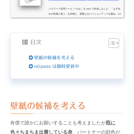
パスワード管理ツール パスねこ を unity で作成しました。「まず自
分が快適に使う」を目標に、度重なるバージョンアップを重ね、3.0
になりました。FaceID 認証を含めたり、より効率的な Google API 通
信を行うなど、あまり unity っぽくない領域にも手を出しています。
unity でツール？？ と思われるかもしれませんが、Windows / Mac /
Android / iOS の４ターゲットで開発できるってやっぱり便利です。
そのうち Android や iOS アプリが Windows や Mac で動くようになれ
目次
ば変わってくるかもしれませんが、まだまだ過渡期ですしね。...
壁紙の候補を考える
mi:pass は随時更新中
壁紙の候補を考える
有償で誰かにお願いすることも考えましたが
既に
色々ちまちま出費している身
、パートナーの顔色が