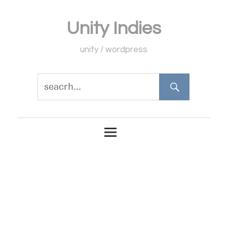
コ
Unity Indies
ン
テ
unity / wordpress
ン
ツ
へ
ス
キ
ッ
プ