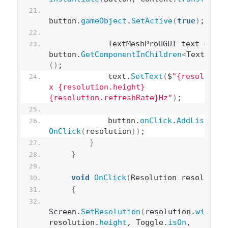
button.
gameObject
.
SetActive
(
true
)
;
            TextMeshProUGUI text = 
button.
GetComponentInChildren
<
TextMeshP
()
;
            text.
SetText
(
$
"{resolution
x {resolution.height} 
{resolution.refreshRate}Hz"
)
;
            button.
onClick
.
AddListener
OnClick
(
resolution
))
;
}
}
void
OnClick
(
Resolution resolution
{
Screen.
SetResolution
(
resolution.
width
, 
resolution.
height
, Toggle.
isOn
, 