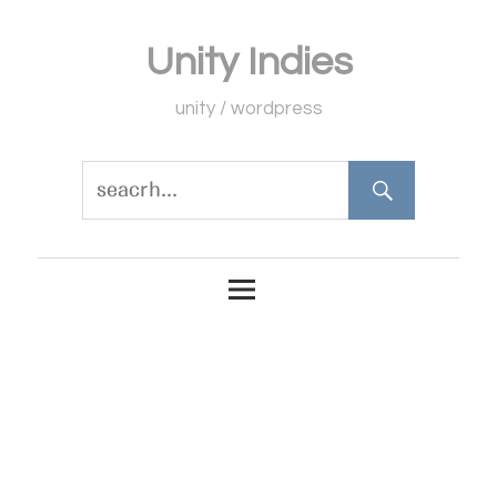
コ
Unity Indies
ン
テ
unity / wordpress
ン
ツ
へ
ス
キ
ッ
プ