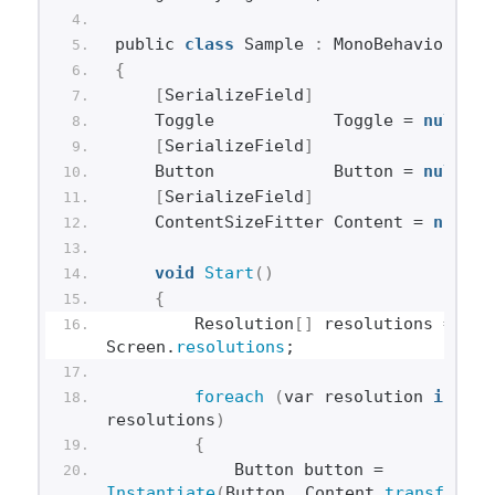
public 
class
 Sample 
:
 MonoBehaviour
{
[
SerializeField
]
    Toggle            Toggle = 
null
;
[
SerializeField
]
    Button            Button = 
null
;
[
SerializeField
]
    ContentSizeFitter Content = 
null
;
void
Start
()
{
        Resolution
[]
 resolutions = 
Screen.
resolutions
;
foreach
(
var resolution 
in
resolutions
)
{
            Button button = 
Instantiate
(
Button, Content.
transform
)
;