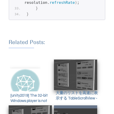
resolution.
refreshRate
)
;
}
}
Related Posts:
大量のリストを高速に表
[unity2019] The 32-bit
示する TableScrollView -
Windows player is not
がくやうら
currently supported by
the Input System.