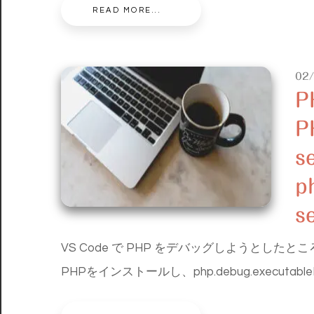
READ MORE...
02
P
P
s
p
s
VS Code で PHP をデバッグしようとした
PHPをインストールし、php.debug.executa