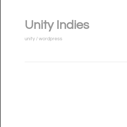
コ
ン
Unity Indies
テ
ン
unity / wordpress
ツ
へ
ス
キ
ッ
プ