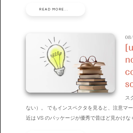
READ MORE...
08
[
n
c
sc
ス
ない）。 でもインスペクタを見ると、注意マ
近は VS のパッケージが優秀で昔ほど見かけ