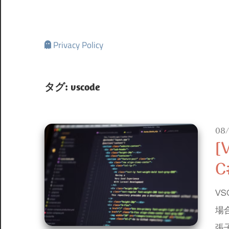
Privacy Policy
タグ:
vscode
08
[
C
V
場
張