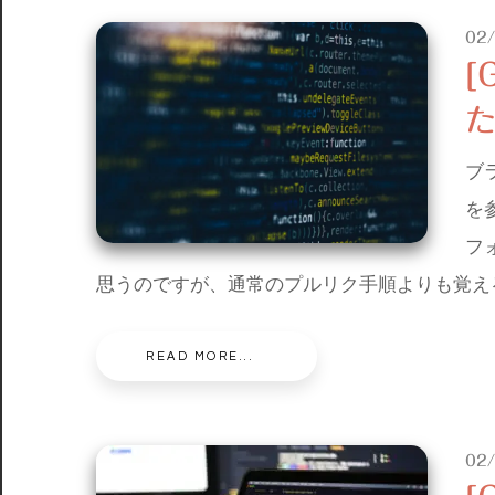
02
[
ブ
を
フ
思うのですが、通常のプルリク手順よりも覚え
READ MORE...
02