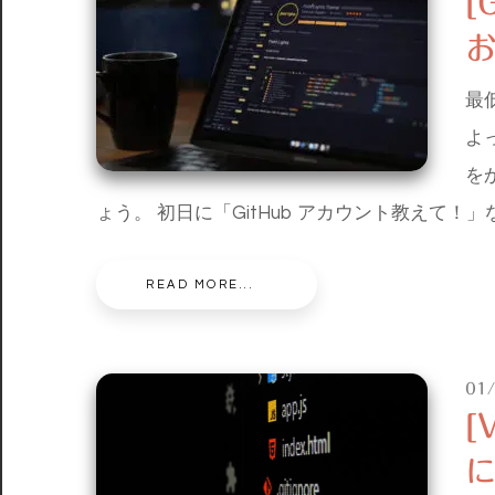
[
最
よ
を
ょう。 初日に「GitHub アカウント教えて！」
READ MORE...
01
[